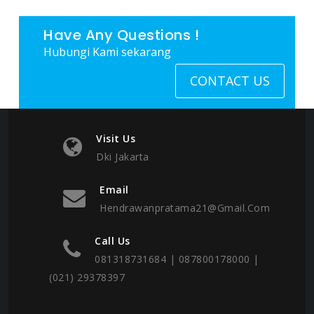
Have Any Questions !
Hubungi Kami sekarang
CONTACT US
Visit Us
Dki Jakarta
Email
Hendrawanpratama21@gmail.com
Call Us
081318731684 | 087800178000 |
(021) 29378397